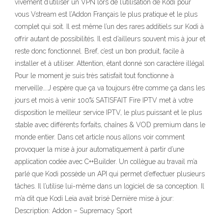
vivement d’utiliser un VPN lors de l’utilisation de Kodi pour
vous Vstream est l’Addon Français le plus pratique et le plus
complet qui soit. Il est même l’un des rares additiels sur Kodi à
offrir autant de possibilités. Il est d’ailleurs souvent mis à jour et
reste donc fonctionnel. Bref, c’est un bon produit, facile à
installer et à utiliser. Attention, étant donné son caractère illégal
Pour le moment je suis très satisfait tout fonctionne à
merveille….J espère que ça va toujours être comme ça dans les
jours et mois à venir 100% SATISFAIT Fire IPTV met à votre
disposition le meilleur service IPTV, le plus puissant et le plus
stable avec différents forfaits, chaînes & VOD premium dans le
monde entier. Dans cet article nous allons voir comment
provoquer la mise à jour automatiquement à partir d’une
application codée avec C++Builder. Un collègue au travail m’a
parlé que Kodi possède un API qui permet d’effectuer plusieurs
tâches. Il l’utilise lui-même dans un logiciel de sa conception. Il
m’a dit que Kodi Leia avait brisé Dernière mise à jour:
Description: Addon – Supremacy Sport