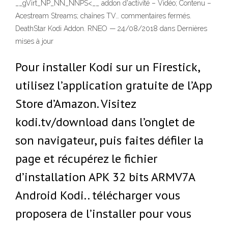
__gVirt_NP_NN_NNPS<__ addon d'activité – Vidéo; Contenu –
Acestream Streams; chaînes TV… commentaires fermés.
DeathStar Kodi Addon. RNEO — 24/08/2018 dans Dernières
mises à jour
Pour installer Kodi sur un Firestick,
utilisez l’application gratuite de l’App
Store d’Amazon. Visitez
kodi.tv/download dans l’onglet de
son navigateur, puis faites défiler la
page et récupérez le fichier
d’installation APK 32 bits ARMV7A
Android Kodi.. télécharger vous
proposera de l’installer pour vous