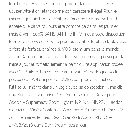
fonctionnel. Bref, c’est un bon produit, facile à installer et à
utiliser. Attention, étant donné son caractère illégal Pour le
moment je suis très satisfait tout fonctionne à merveille….J
espère que ça va toujours être comme ça dans les jours et
mois à venir 100% SATISFAIT Fire IPTV met à votre disposition
le meilleur service IPTV, le plus puissant et le plus stable avec
différents forfaits, chaînes & VOD premium dans le monde
entier. Dans cet article nous allons voir comment provoquer la
mise à jour automatiquement à partir d’une application codée
avec C++Builder. Un collègue au travail m’a parlé que Kodi
possède un API qui permet d’effectuer plusieurs tâches. Il
l’utilise lui-même dans un logiciel de sa conception. Il m’a dit
que Kodi Leia avait brisé Dernière mise à jour: Description:
Addon – Supremacy Sport __gVirt_NP_NN_NNPS<__ addon
d'activité – Vidéo; Contenu – Acestream Streams; chaînes TV…
commentaires fermés. DeathStar Kodi Addon. RNEO —
24/08/2018 dans Dernières mises à jour